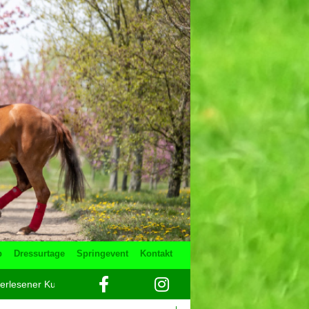
b
Dressurtage
Springevent
Kontakt
Dressurclub Gut Hohenkamp
Neu ab 2026