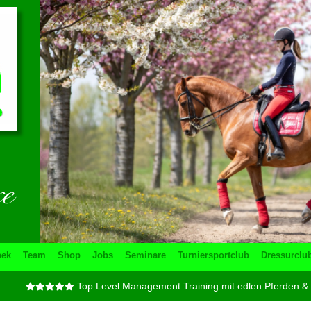
hek
Team
Shop
Jobs
Seminare
Turniersportclub
Dressurclu
p Level Management Training mit edlen Pferden & erlesener Kulinarik